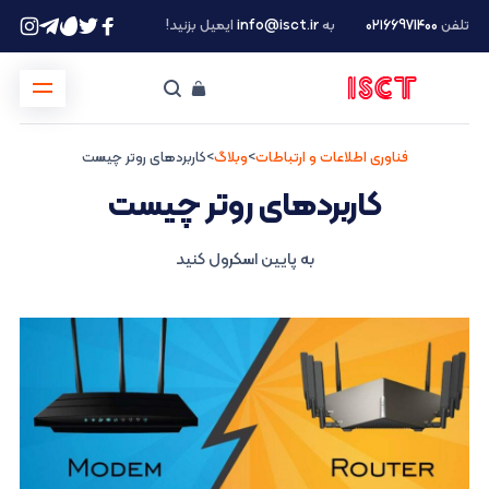
تلفن
۰۲۱66971400
به
info@isct.ir
ایمیل بزنید!
فناوری اطلاعات و ارتباطات
>
وبلاگ
>
کاربردهای روتر چیست
کاربردهای روتر چیست
به پایین اسکرول کنید