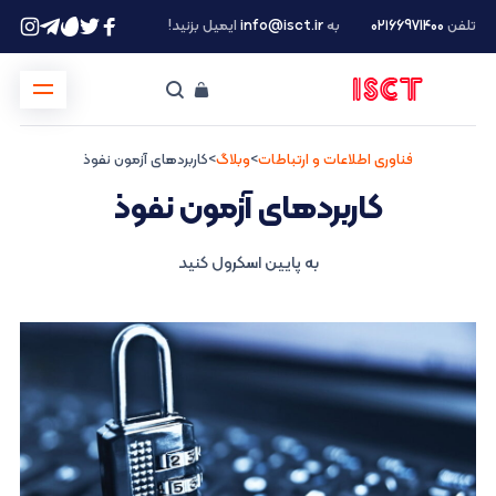
تلفن
۰۲۱66971400
به
info@isct.ir
ایمیل بزنید!
فناوری اطلاعات و ارتباطات
>
وبلاگ
>
کاربردهای آزمون نفوذ
کاربردهای آزمون نفوذ
به پایین اسکرول کنید