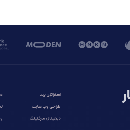
ر
استراتژی برند
در
طراحی وب سایت
نم
دیجیتال مارکتینگ
وب