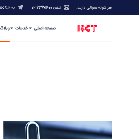
هر گونه سوالی دارید:
تلفن
۰۲۱66971400
به
sct.ir
صفحه اصلی
خدمات
وبلاگ