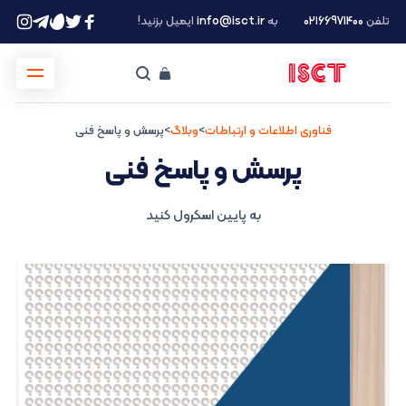
تلفن
۰۲۱66971400
به
info@isct.ir
ایمیل بزنید!
فناوری اطلاعات و ارتباطات
>
وبلاگ
>
پرسش و پاسخ فنی
پرسش و پاسخ فنی
به پایین اسکرول کنید