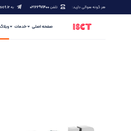
هر گونه سوالی دارید:
تلفن
۰۲۱66971400
به
sct.ir
صفحه اصلی
خدمات
وبلاگ