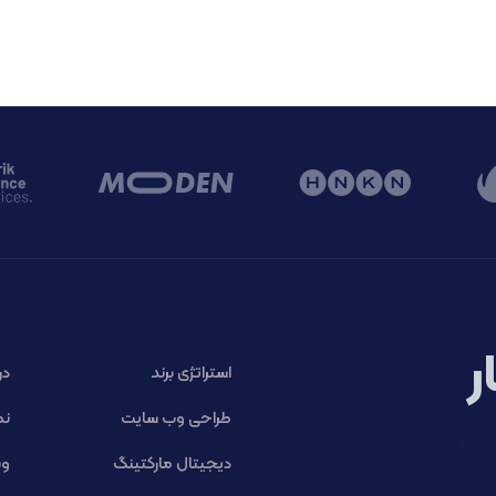
ر
استراتژی برند
در
طراحی وب سایت
نم
دیجیتال مارکتینگ
وب