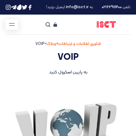
تلفن
۰۲۱66971400
به
info@isct.ir
ایمیل بزنید!
فناوری اطلاعات و ارتباطات
>
وبلاگ
>
VOIP
VOIP
به پایین اسکرول کنید