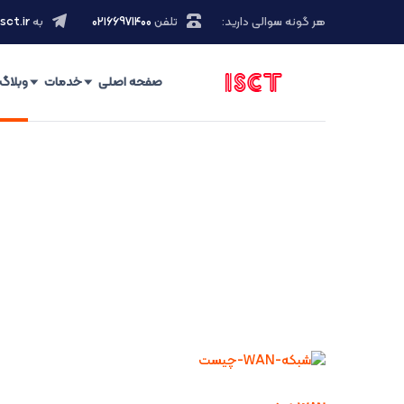
هر گونه سوالی دارید:
تلفن
۰۲۱66971400
به
sct.ir
صفحه اصلی
خدمات
وبلاگ