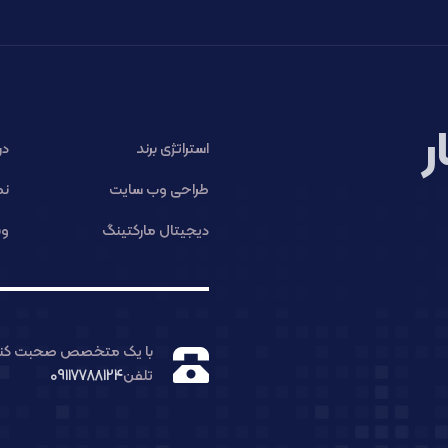
ر
استراتژی برند
در
طراحی وب سایت
نم
دیجیتال مارکتینگ
وب
با یک متخصص صحبت کنی
تلفن
09117788124