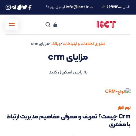
تلفن
۰۲۱66971400
به
info@isct.ir
ایمیل بزنید!
فناوری اطلاعات و ارتباطات
>
وبلاگ
>
مزایای crm
مزایای crm
به پایین اسکرول کنید
نرم افزار
Crm چیست؟ تعریف و معرفی مفاهیم مدیریت ارتباط
با مشتری