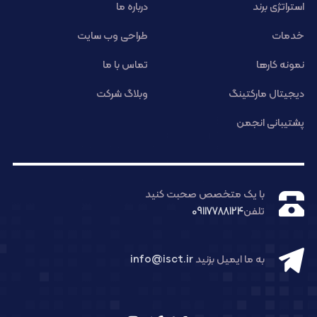
استراتژی برند
درباره ما
خدمات
طراحی وب سایت
نمونه کارها
تماس با ما
دیجیتال مارکتینگ
وبلاگ شرکت
پشتیبانی انجمن
با یک متخصص صحبت کنید
تلفن
09117788124
به ما ایمیل بزنید
info@isct.ir