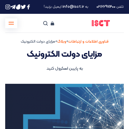
تلفن
۰۲۱66971400
به
info@isct.ir
ایمیل بزنید!
فناوری اطلاعات و ارتباطات
>
وبلاگ
>
مزایای دولت الکترونیک
مزایای دولت الکترونیک
به پایین اسکرول کنید