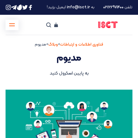
تلفن
۰۲۱66971400
به
info@isct.ir
ایمیل بزنید!
فناوری اطلاعات و ارتباطات
>
وبلاگ
>
مدیوم
مدیوم
به پایین اسکرول کنید