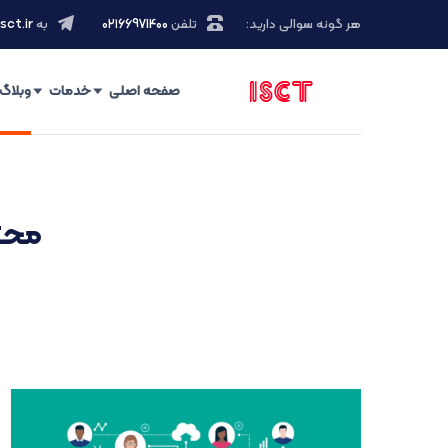
هر گونه سوالی دارید:
تلفن
۰۲۱66971400
به
sct.ir
صفحه اصلی
خدمات
وبلاگ
محتوا