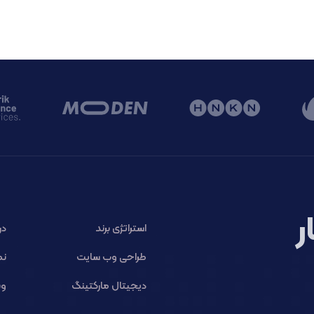
ر
استراتژی برند
در
طراحی وب سایت
نم
دیجیتال مارکتینگ
وب