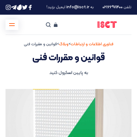
تلفن
۰۲۱66971400
به
info@isct.ir
ایمیل بزنید!
فناوری اطلاعات و ارتباطات
>
وبلاگ
>
قوانین و مقررات فنی
قوانین و مقررات فنی
به پایین اسکرول کنید