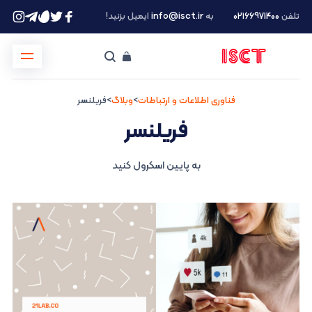
تلفن
۰۲۱66971400
به
info@isct.ir
ایمیل بزنید!
فناوری اطلاعات و ارتباطات
>
وبلاگ
>
فریلنسر
فریلنسر
به پایین اسکرول کنید