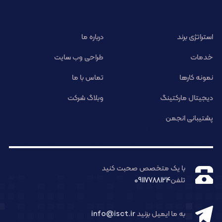
استراتژی برند
درباره ما
خدمات
طراحی وب سایت
نمونه کارها
تماس با ما
دیجیتال مارکتینگ
وبلاگ شرکت
پشتیبانی انجمن
با یک متخصص صحبت کنید
تلفن
09117788124
به ما ایمیل بزنید
info@isct.ir