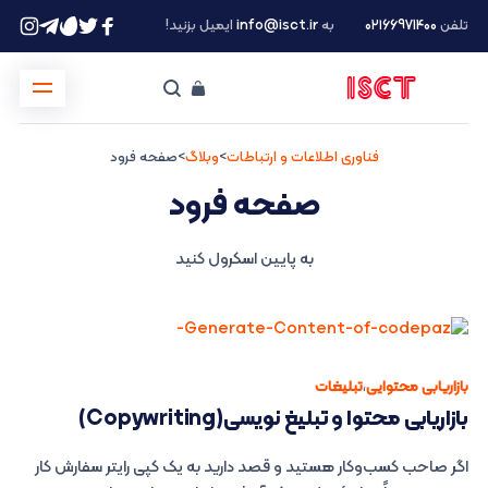
تلفن
۰۲۱66971400
به
info@isct.ir
ایمیل بزنید!
فناوری اطلاعات و ارتباطات
>
وبلاگ
>
صفحه فرود
صفحه فرود
به پایین اسکرول کنید
بازاریابی محتوایی
،
تبلیغات
بازاریابی محتوا و تبلیغ نویسی(Copywriting)
اگر صاحب کسب‌وکار هستید و قصد دارید به یک کپی رایتر سفارش کار