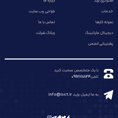
استراتژی برند
درباره ما
خدمات
طراحی وب سایت
نمونه کارها
تماس با ما
دیجیتال مارکتینگ
وبلاگ شرکت
پشتیبانی انجمن
با یک متخصص صحبت کنید
تلفن
09117788124
به ما ایمیل بزنید
info@isct.ir