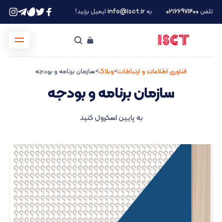
تلفن
۰۲۱66971400
به
info@isct.ir
ایمیل بزنید!
فناوری اطلاعات و ارتباطات
>
وبلاگ
>
سازمان برنامه و بودجه
سازمان برنامه و بودجه
به پایین اسکرول کنید