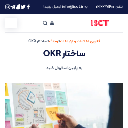
تلفن
۰۲۱66971400
به
info@isct.ir
ایمیل بزنید!
فناوری اطلاعات و ارتباطات
>
وبلاگ
>
ساختار OKR
ساختار OKR
به پایین اسکرول کنید