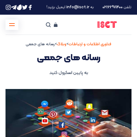
تلفن
۰۲۱66971400
به
info@isct.ir
ایمیل بزنید!
فناوری اطلاعات و ارتباطات
>
وبلاگ
>
رسانه های جمعی
رسانه های جمعی
به پایین اسکرول کنید