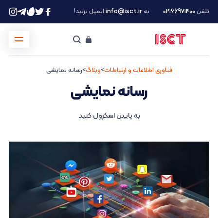
تلفن
۰۲۱66971400
به
info@isct.ir
ایمیل بزنید!
فناوری اطلاعات و ارتباطات
>
وبلاگ
>
رسانه نمایشی
رسانه نمایشی
به پایین اسکرول کنید