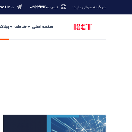
هر گونه سوالی دارید:
تلفن
۰۲۱66971400
به
sct.ir
صفحه اصلی
خدمات
وبلاگ