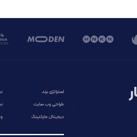
ر
استراتژی برند
در
طراحی وب سایت
نم
دیجیتال مارکتینگ
وب