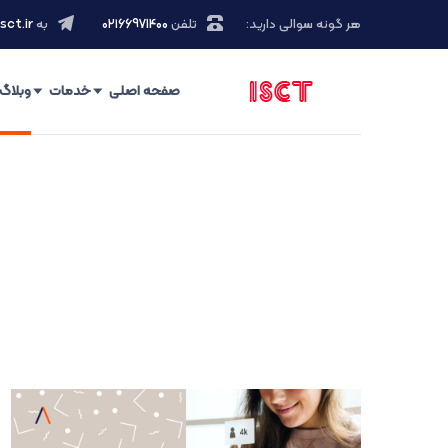
هر گونه سوالی دارید:
تلفن
۰۲۱66971400
به
sct.ir
صفحه اصلی
خدمات
وبلاگ