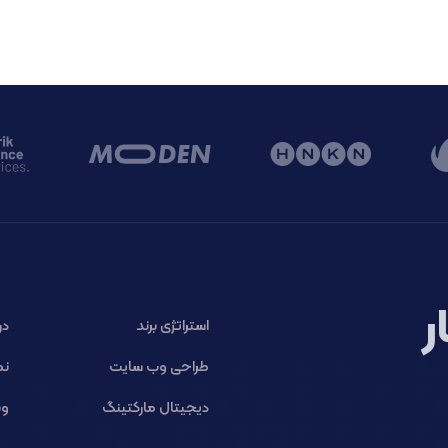
ر
استراتژی برند
در
طراحی وب سایت
نم
دیجیتال مارکتینگ
وب