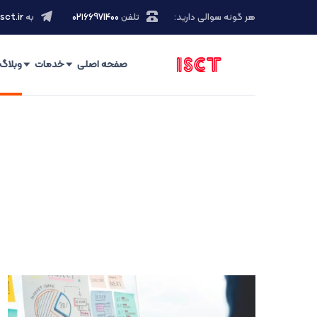
هر گونه سوالی دارید:
تلفن
۰۲۱66971400
به
sct.ir
صفحه اصلی
خدمات
وبلاگ