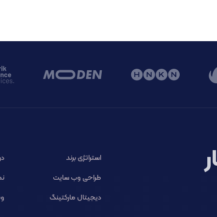
ر
استراتژی برند
در
طراحی وب سایت
نم
دیجیتال مارکتینگ
وب