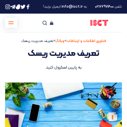
تلفن
۰۲۱66971400
به
info@isct.ir
ایمیل بزنید!
فناوری اطلاعات و ارتباطات
>
وبلاگ
>
تعریف مدیریت ریسک
تعریف مدیریت ریسک
به پایین اسکرول کنید