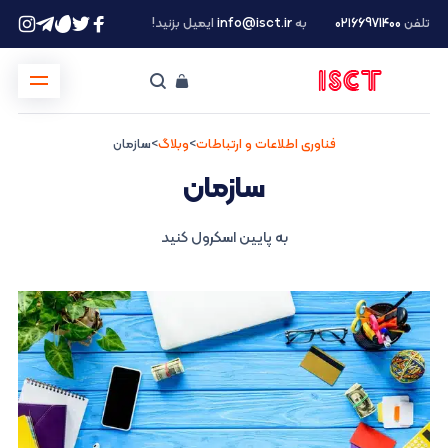
تلفن
۰۲۱66971400
به
info@isct.ir
ایمیل بزنید!
فناوری اطلاعات و ارتباطات
>
وبلاگ
>
سازمان
سازمان
به پایین اسکرول کنید