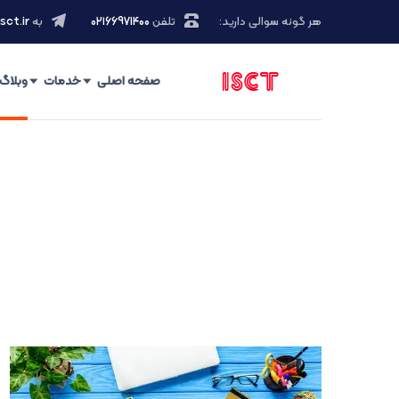
هر گونه سوالی دارید:
تلفن
۰۲۱66971400
به
sct.ir
صفحه اصلی
خدمات
وبلاگ