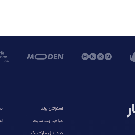
ر
استراتژی برند
در
طراحی وب سایت
نم
دیجیتال مارکتینگ
وب