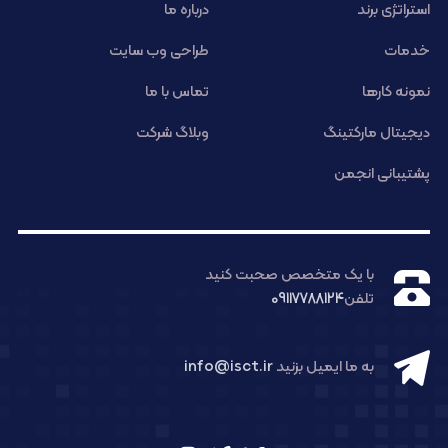
استراتژی برند
درباره ما
خدمات
طراحی وب سایت
نمونه کارها
تماس با ما
دیجیتال مارکتینگ
وبلاگ شرکت
پشتیبانی انجمن
با یک متخصص صحبت کنید
تلفن
09117788124
به ما ایمیل بزنید
info@isct.ir