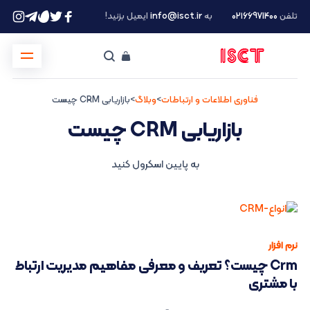
تلفن
۰۲۱66971400
به
info@isct.ir
ایمیل بزنید!
فناوری اطلاعات و ارتباطات
>
وبلاگ
>
بازاریابی CRM چیست
بازاریابی CRM چیست
به پایین اسکرول کنید
نرم افزار
Crm چیست؟ تعریف و معرفی مفاهیم مدیریت ارتباط
با مشتری