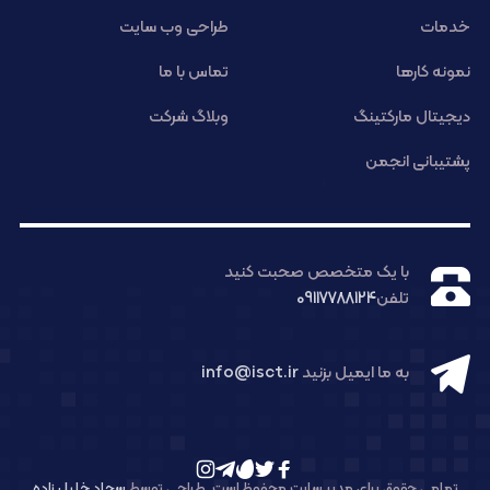
خدمات
طراحی وب سایت
نمونه کارها
تماس با ما
دیجیتال مارکتینگ
وبلاگ شرکت
پشتیبانی انجمن
با یک متخصص صحبت کنید
تلفن
09117788124
به ما ایمیل بزنید
info@isct.ir
تمامی حقوق برای مدیر سایت محفوظ است. طراحی توسط
سجاد خلیل زاده