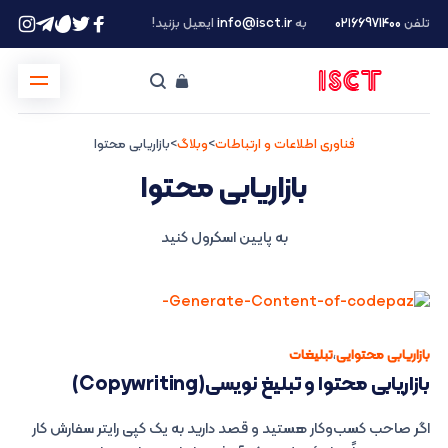
تلفن
۰۲۱66971400
به
info@isct.ir
ایمیل بزنید!
فناوری اطلاعات و ارتباطات
>
وبلاگ
>
بازاریابی محتوا
بازاریابی محتوا
به پایین اسکرول کنید
بازاریابی محتوایی
،
تبلیغات
بازاریابی محتوا و تبلیغ نویسی(Copywriting)
اگر صاحب کسب‌وکار هستید و قصد دارید به یک کپی رایتر سفارش کار