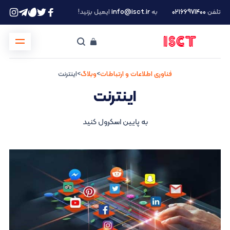
تلفن
۰۲۱66971400
به
info@isct.ir
ایمیل بزنید!
فناوری اطلاعات و ارتباطات
>
وبلاگ
>
اینترنت
اینترنت
به پایین اسکرول کنید