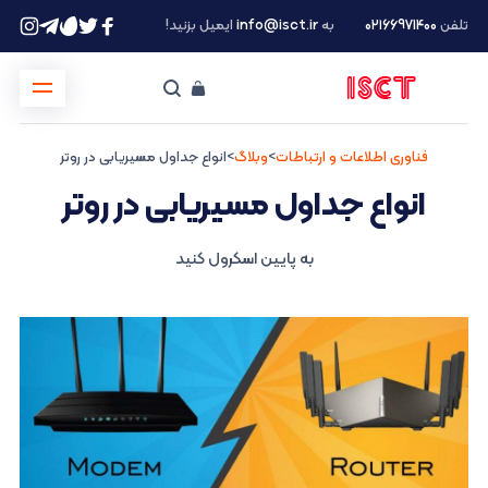
تلفن
۰۲۱66971400
به
info@isct.ir
ایمیل بزنید!
فناوری اطلاعات و ارتباطات
>
وبلاگ
>
انواع جداول مسیریابی در روتر
انواع جداول مسیریابی در روتر
به پایین اسکرول کنید