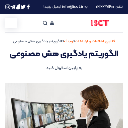
تلفن
۰۲۱66971400
به
info@isct.ir
ایمیل بزنید!
فناوری اطلاعات و ارتباطات
>
وبلاگ
>
الگوریتم یادگیری هش مصنوعی
الگوریتم یادگیری هش مصنوعی
به پایین اسکرول کنید