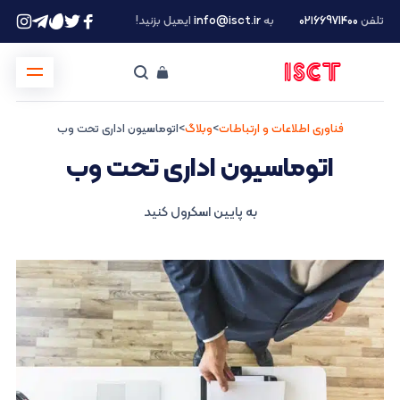
تلفن
۰۲۱66971400
به
info@isct.ir
ایمیل بزنید!
فناوری اطلاعات و ارتباطات
>
وبلاگ
>
اتوماسیون اداری تحت وب
اتوماسیون اداری تحت وب
به پایین اسکرول کنید