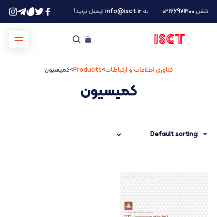
تلفن
۰۲۱66971400
به
info@isct.ir
ایمیل بزنید!
فناوری اطلاعات و ارتباطات
>
Products
>
کمیسیون
کمیسیون