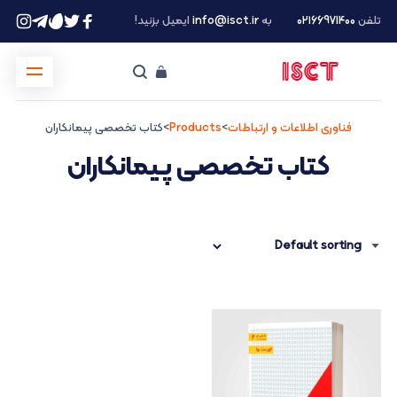
تلفن
۰۲۱66971400
به
info@isct.ir
ایمیل بزنید!
فناوری اطلاعات و ارتباطات
>
Products
>
کتاب تخصصی پیمانکاران
کتاب تخصصی پیمانکاران