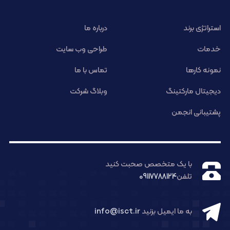
استراتژی برند
درباره ما
خدمات
طراحی وب سایت
نمونه کارها
تماس با ما
دیجیتال مارکتینگ
وبلاگ شرکت
پشتیبانی انجمن
با یک متخصص صحبت کنید
تلفن
09117788124
به ما ایمیل بزنید
info@isct.ir