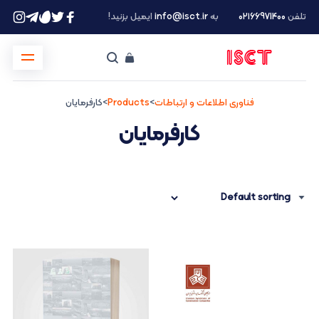
تلفن
۰۲۱66971400
به
info@isct.ir
ایمیل بزنید!
فناوری اطلاعات و ارتباطات
>
Products
>
کارفرمایان
کارفرمایان