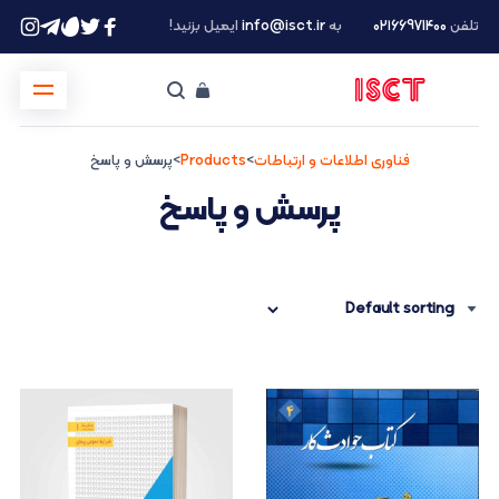
تلفن
۰۲۱66971400
به
info@isct.ir
ایمیل بزنید!
فناوری اطلاعات و ارتباطات
>
Products
>
پرسش و پاسخ
پرسش و پاسخ