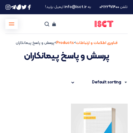
تلفن
۰۲۱66971400
به
info@isct.ir
ایمیل بزنید!
فناوری اطلاعات و ارتباطات
>
Products
>
پرسش و پاسخ پیمانکاران
پرسش و پاسخ پیمانکاران