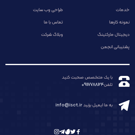
خدمات
طراحی وب سایت
نمونه کارها
تماس با ما
دیجیتال مارکتینگ
وبلاگ شرکت
پشتیبانی انجمن
با یک متخصص صحبت کنید
تلفن
09117788124
به ما ایمیل بزنید
info@isct.ir