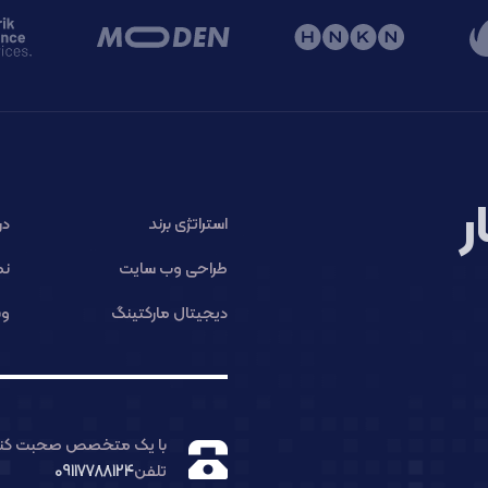
ر
استراتژی برند
در
طراحی وب سایت
نم
دیجیتال مارکتینگ
وب
با یک متخصص صحبت کنی
تلفن
09117788124