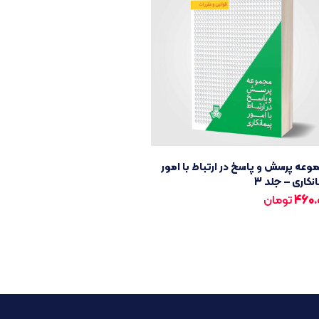
عه پرسش و پاسخ در ارتباط با امور
نکاری – جلد 3
460.
تومان