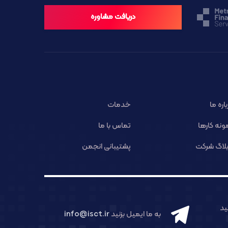
دریافت مشاوره
باره ما
خدمات
ونه کارها
تماس با ما
لاگ شرکت
پشتیبانی انجمن
د
به ما ایمیل بزنید
info@isct.ir