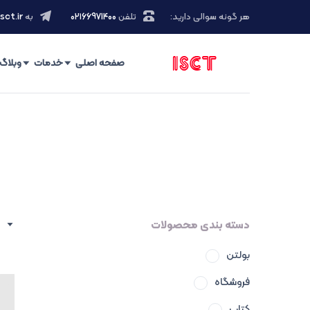
هر گونه سوالی دارید:
تلفن
۰۲۱66971400
به
sct.ir
صفحه اصلی
خدمات
وبلاگ
دسته بندی محصولات
بولتن
فروشگاه
کتاب