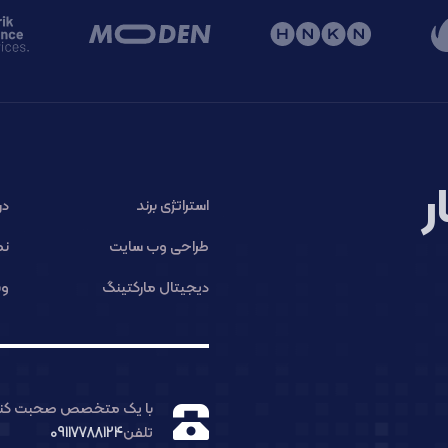
ر
استراتژی برند
در
طراحی وب سایت
نم
دیجیتال مارکتینگ
وب
با یک متخصص صحبت کنی
تلفن
09117788124