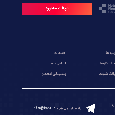
دریافت مشاوره
باره ما
خدمات
ونه کارها
تماس با ما
لاگ شرکت
پشتیبانی انجمن
د
به ما ایمیل بزنید
info@isct.ir