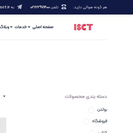
هر گونه سوالی دارید:
تلفن
۰۲۱66971400
به
sct.ir
صفحه اصلی
خدمات
وبلاگ
دسته بندی محصولات
بولتن
فروشگاه
کتاب