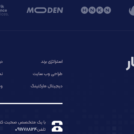
ر
استراتژی برند
در
طراحی وب سایت
نم
دیجیتال مارکتینگ
وب
با یک متخصص صحبت کنی
تلفن
09117788124