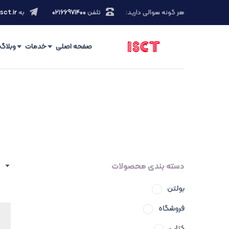
هر گونه سوالی دارید:
تلفن
۰۲۱66971400
به
sct.ir
صفحه اصلی
خدمات
وبلاگ
دسته بندی محصولات
بولتن
فروشگاه
کتاب