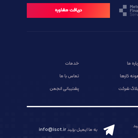
دریافت مشاوره
باره ما
خدمات
ونه کارها
تماس با ما
لاگ شرکت
پشتیبانی انجمن
د
به ما ایمیل بزنید
info@isct.ir