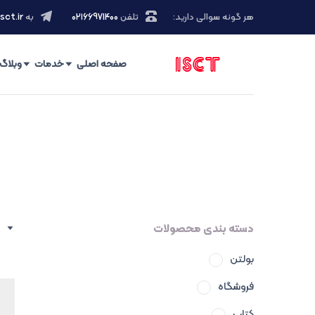
هر گونه سوالی دارید:
تلفن
۰۲۱66971400
به
sct.ir
صفحه اصلی
خدمات
وبلاگ
دسته بندی محصولات
بولتن
فروشگاه
کتاب