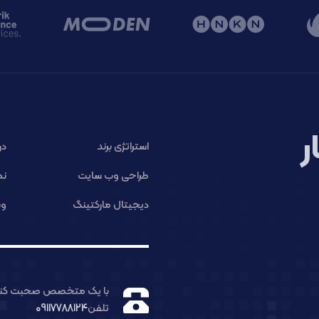
ر
استراتژی برند
در
طراحی وب سایت
نم
دیجیتال مارکتینگ
وب
با یک متخصص صحبت کنی
تلفن
09117788124