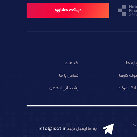
دریافت مشاوره
باره ما
خدمات
ونه کارها
تماس با ما
لاگ شرکت
پشتیبانی انجمن
د
به ما ایمیل بزنید
info@isct.ir