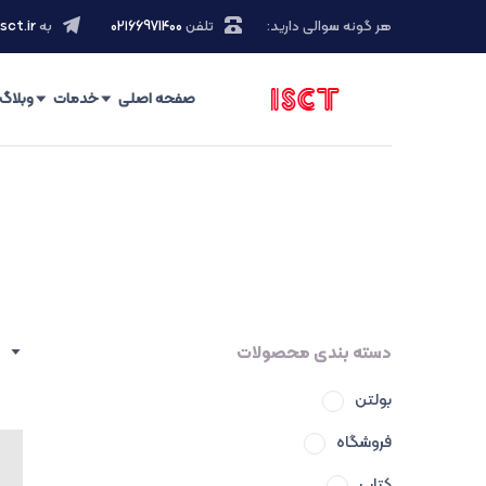
هر گونه سوالی دارید:
تلفن
۰۲۱66971400
به
sct.ir
صفحه اصلی
خدمات
وبلاگ
دسته بندی محصولات
بولتن
فروشگاه
کتاب