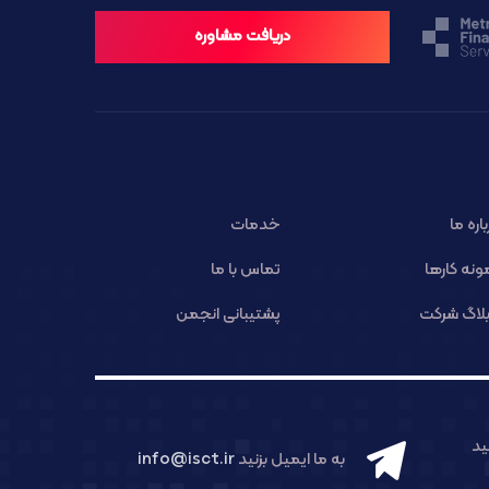
دریافت مشاوره
باره ما
خدمات
ونه کارها
تماس با ما
لاگ شرکت
پشتیبانی انجمن
د
به ما ایمیل بزنید
info@isct.ir