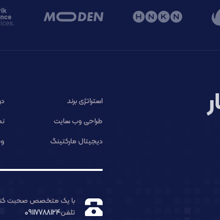
ر
استراتژی برند
در
طراحی وب سایت
نم
دیجیتال مارکتینگ
وب
با یک متخصص صحبت کنی
تلفن
09117788124