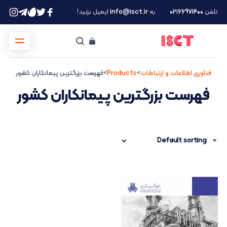
تلفن
۰۲۱66971400
به
info@isct.ir
ایمیل بزنید!
فناوری اطلاعات و ارتباطات
>
Products
>
فهرست بزرگترین پیمانکاران کشور
فهرست بزرگترین پیمانکاران کشور