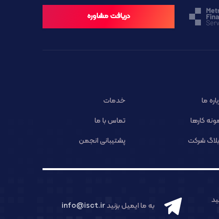
دریافت مشاوره
باره ما
خدمات
ونه کارها
تماس با ما
لاگ شرکت
پشتیبانی انجمن
د
به ما ایمیل بزنید
info@isct.ir