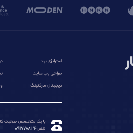
ر
استراتژی برند
در
طراحی وب سایت
نم
دیجیتال مارکتینگ
وب
با یک متخصص صحبت کنی
تلفن
09117788124