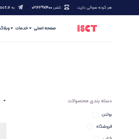
هر گونه سوالی دارید:
تلفن
۰۲۱66971400
به
sct.ir
صفحه اصلی
خدمات
وبلاگ
دسته بندی محصولات
بولتن
فروشگاه
کتاب