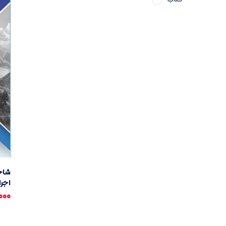
شاخ
اجرا
000