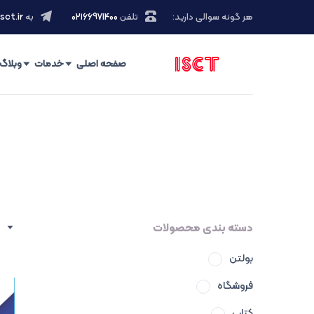
هر گونه سوالی دارید:
تلفن
۰۲۱66971400
به
sct.ir
صفحه اصلی
خدمات
وبلاگ
دسته بندی محصولات
بولتن
فروشگاه
کتاب