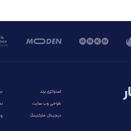
ر
استراتژی برند
در
طراحی وب سایت
نم
دیجیتال مارکتینگ
وب