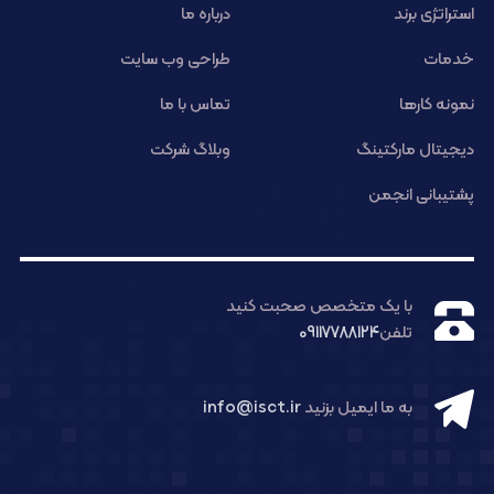
استراتژی برند
درباره ما
خدمات
طراحی وب سایت
نمونه کارها
تماس با ما
دیجیتال مارکتینگ
وبلاگ شرکت
پشتیبانی انجمن
با یک متخصص صحبت کنید
تلفن
09117788124
به ما ایمیل بزنید
info@isct.ir