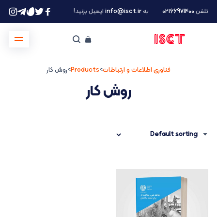
تلفن
۰۲۱66971400
به
info@isct.ir
ایمیل بزنید!
فناوری اطلاعات و ارتباطات
>
Products
>
روش کار
روش کار