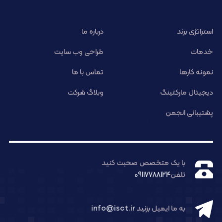
استراتژی برند
درباره ما
خدمات
طراحی وب سایت
نمونه کارها
تماس با ما
دیجیتال مارکتینگ
وبلاگ شرکت
پشتیبانی انجمن
با یک متخصص صحبت کنید
تلفن
09117788124
به ما ایمیل بزنید
info@isct.ir