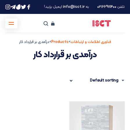
تلفن
۰۲۱66971400
به
info@isct.ir
ایمیل بزنید!
فناوری اطلاعات و ارتباطات
>
Products
>
درآمدی بر قرارداد کار
درآمدی بر قرارداد کار