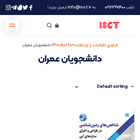
تلفن
۰۲۱66971400
به
info@isct.ir
ایمیل بزنید!
فناوری اطلاعات و ارتباطات
>
Products
>
دانشجویان عمران
دانشجویان عمران