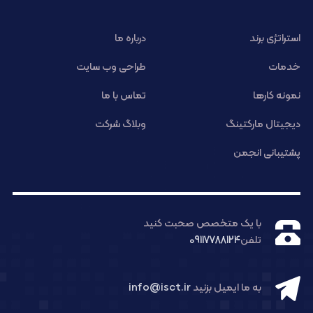
استراتژی برند
درباره ما
خدمات
طراحی وب سایت
نمونه کارها
تماس با ما
دیجیتال مارکتینگ
وبلاگ شرکت
پشتیبانی انجمن
با یک متخصص صحبت کنید
تلفن
09117788124
به ما ایمیل بزنید
info@isct.ir