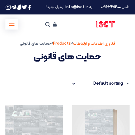
تلفن
۰۲۱66971400
به
info@isct.ir
ایمیل بزنید!
فناوری اطلاعات و ارتباطات
>
Products
>
حمایت های قانونی
حمایت های قانونی