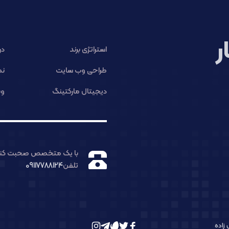
ر
استراتژی برند
در
طراحی وب سایت
نم
دیجیتال مارکتینگ
وب
با یک متخصص صحبت کنی
تلفن
09117788124
زاده