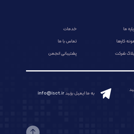
باره ما
خدمات
ونه کارها
تماس با ما
لاگ شرکت
پشتیبانی انجمن
د
به ما ایمیل بزنید
info@isct.ir