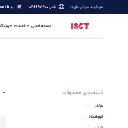
هر گونه سوالی دارید:
تلفن
۰۲۱66971400
به
sct.ir
صفحه اصلی
خدمات
وبلاگ
دسته بندی محصولات
بولتن
فروشگاه
کتاب