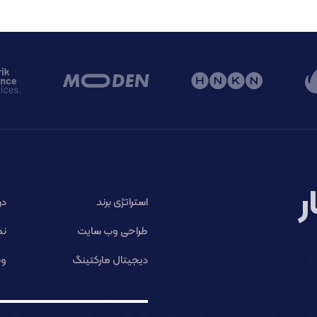
ر
استراتژی برند
در
طراحی وب سایت
نم
دیجیتال مارکتینگ
وب