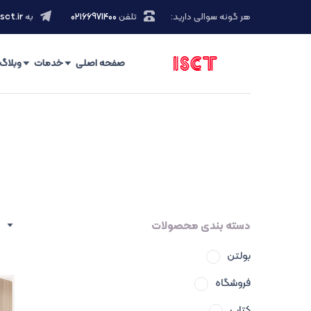
هر گونه سوالی دارید:
تلفن
۰۲۱66971400
به
sct.ir
صفحه اصلی
خدمات
وبلاگ
دسته بندی محصولات
بولتن
فروشگاه
کتاب