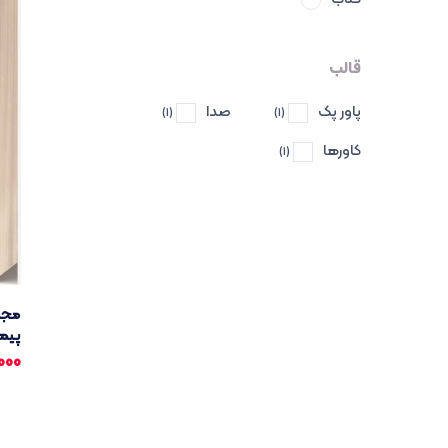
قالب
پاور پک
صدا
(1)
(1)
کاورها
(1)
مجمو
پیما
000