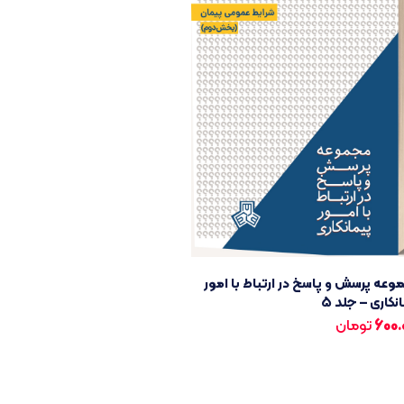
عه پرسش و پاسخ در ارتباط با امور
نکاری – جلد ۵
600.
تومان